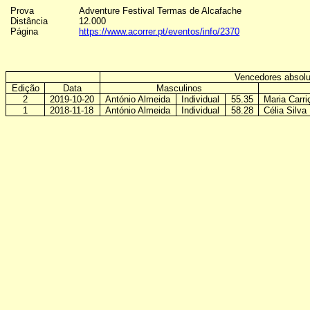
Prova
Adventure
Festival Termas de Alcafache
Distância
12.000
Página
https://www.acorrer.pt/eventos/info/2370
Vencedores absolu
Edição
Data
Masculinos
2
2019-10-20
António Almeida
Individual
55.35
Maria Carri
1
2018-11-18
António Almeida
Individual
58.28
Célia Silva