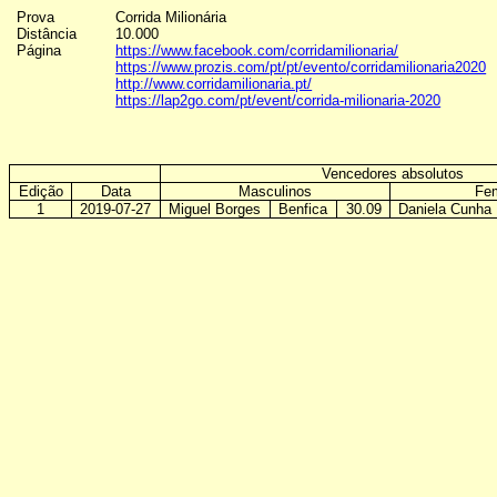
Prova
Corrida Milionária
Distância
10.000
Página
https://www.facebook.com/corridamilionaria/
https://www.prozis.com/pt/pt/evento/corridamilionaria2020
http://www.corridamilionaria.pt/
https://lap2go.com/pt/event/corrida-milionaria-2020
Vencedores absolutos
Edição
Data
Masculinos
Fem
1
2019-07-27
Miguel Borges
Benfica
30.09
Daniela Cunha