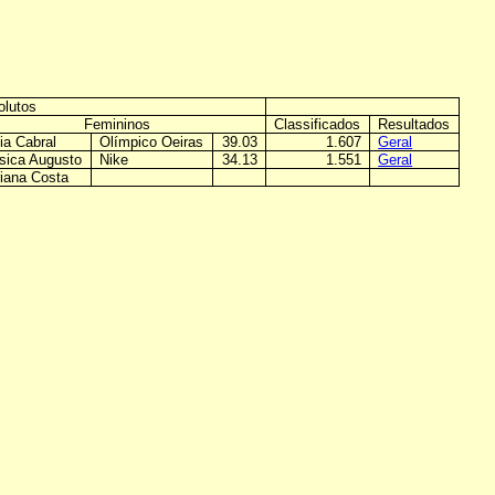
olutos
Femininos
Classificados
Resultados
ia Cabral
Olímpico Oeiras
39.03
1.607
Geral
sica Augusto
Nike
34.13
1.551
Geral
iana Costa