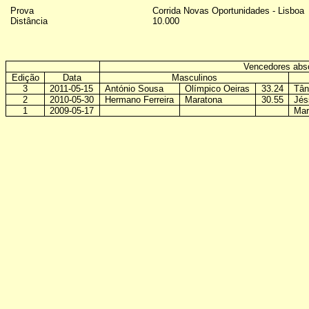
Prova
Corrida Novas Oportunidades
-
Lisboa
Distância
10.000
Vencedores abs
Edição
Data
Masculinos
3
2011-05-15
António Sousa
Olímpico Oeiras
33.24
Tân
2
2010-05-30
Hermano Ferreira
Maratona
30.55
Jés
1
2009-05-17
Mar