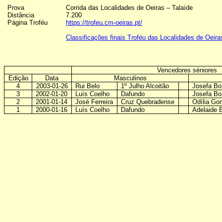
Prova
Corrida das Localidades de Oeiras – Talaíde
Distância
7.200
Página Troféu
https://trofeu.cm-oeiras.pt/
Classificações finais Troféu das Localidades de Oeira
Vencedores séniores
Edição
Data
Masculinos
4
2003-01-26
Rui Belo
1º Julho Alcoitão
Josefa B
3
2002-01-20
Luís Coelho
Dafundo
Josefa B
2
2001-01-14
José Ferreira
Cruz Quebradense
Odília G
1
2000-01-16
Luís Coelho
Dafundo
Adelaide 