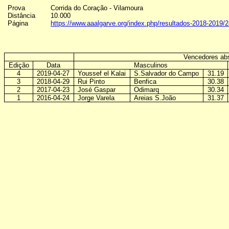
Prova
Corrida do Coração - Vilamoura
Distância
10.000
Página
https://www.aaalgarve.org/index.php/resultados-2018-2019/
Vencedores ab
Edição
Data
Masculinos
4
2019-04-27
Youssef el Kalai
S.Salvador do Campo
31.19
3
2018-04-29
Rui Pinto
Benfica
30.38
2
2017-04-23
José Gaspar
Odimarq
30.34
1
2016-04-24
Jorge Varela
Areias S.João
31.37