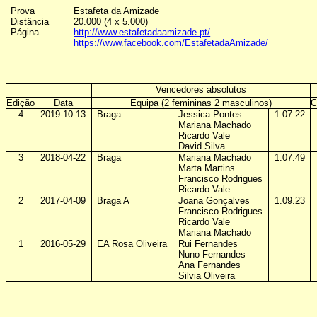
Prova
Estafeta da Amizade
Distância
20.000 (4 x 5.000)
Página
http://www.estafetadaamizade.pt/
https://www.facebook.com/EstafetadaAmizade/
Vencedores absolutos
Edição
Data
Equipa (2 femininas 2 masculinos)
C
4
2019-10-13
Braga
Jessica Pontes
1.07.22
Mariana Machado
Ricardo Vale
David Silva
3
2018-04-22
Braga
Mariana Machado
1.07.49
Marta Martins
Francisco Rodrigues
Ricardo Vale
2
2017-04-09
Braga A
Joana Gonçalves
1.09.23
Francisco Rodrigues
Ricardo Vale
Mariana Machado
1
2016-05-29
EA Rosa Oliveira
Rui Fernandes
Nuno Fernandes
Ana Fernandes
Silvia Oliveira