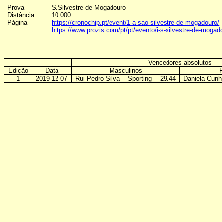
Prova
S.Silvestre
de
Mogadouro
Distância
10.000
Página
https://cronochip.pt/event/1-a-sao-silvestre-de-mogadouro/
https://www.prozis.com/pt/pt/evento/i-s-silvestre-de-mogad
Vencedores absolutos
Edição
Data
Masculinos
1
2019-12-07
Rui Pedro Silva
Sporting
29.44
Daniela Cunh