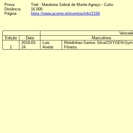
Prova
Trail - Maratona Sobral de Monte Agraço - Curto
Distância
16.000
Página
https://www.acorrer.pt/eventos/info/2158
Vencedo
Edição
Data
Masculinos
2019-03-
Luis
Róódinhas-Santos Silva/OXYGEN-Gym
1
24
Avelar
Fitness