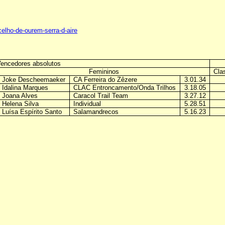
celho-de-ourem-serra-d-aire
encedores absolutos
Femininos
Cla
Joke
Descheemaeker
CA Ferreira do Zêzere
3.01.34
Idalina Marques
CLAC Entroncamento/Onda Trilhos
3.18.05
Joana Alves
Caracol Trail Team
3.27.12
Helena Silva
Individual
5.28.51
Luísa Espírito Santo
Salamandrecos
5.16.23