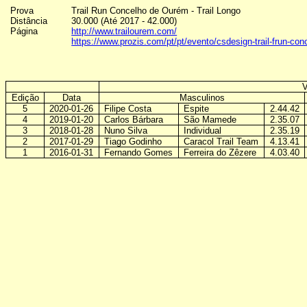
Prova
Trail Run Concelho de Ourém - Trail Longo
Distância
30.000 (Até 2017 - 42.000)
Página
http://www.trailourem.com/
https://www.prozis.com/pt/pt/evento/csdesign-trail-frun-con
V
Edição
Data
Masculinos
5
2020-01-26
Filipe Costa
Espite
2.44.42
4
2019-01-20
Carlos Bárbara
São Mamede
2.35.07
3
2018-01-28
Nuno Silva
Individual
2.35.19
2
2017-01-29
Tiago Godinho
Caracol Trail Team
4.13.41
1
2016-01-31
Fernando Gomes
Ferreira do Zêzere
4.03.40