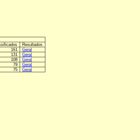
ssificados
Resultados
161
Geral
131
Geral
108
Geral
79
Geral
75
Geral