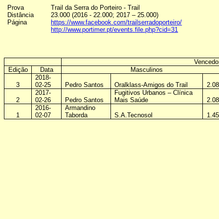
Prova
Trail da Serra do Porteiro - Trail
Distância
23.000 (2016 - 22.000; 2017 – 25.000)
Página
https://www.facebook.com/trailserradoporteiro/
http://www.portimer.pt/events.file.php?cid=31
Vencedo
Edição
Data
Masculinos
2018-
3
02-25
Pedro Santos
Oralklass-Amigos do Trail
2.08
2017-
Fugitivos Urbanos – Clínica
2
02-26
Pedro Santos
Mais Saúde
2.08
2016-
Armandino
1
02-07
Taborda
S.A.Tecnosol
1.45