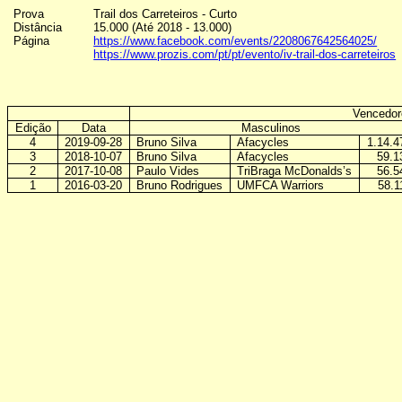
Prova
Trail dos Carreteiros - Curto
Distância
15.000 (Até 2018 - 13.000)
Página
https://www.facebook.com/events/2208067642564025/
https://www.prozis.com/pt/pt/evento/iv-trail-dos-carreteiros
Vencedor
Edição
Data
Masculinos
4
2019-09-28
Bruno Silva
Afacycles
1.14.4
3
2018-10-07
Bruno Silva
Afacycles
59.1
2
2017-10-08
Paulo Vides
TriBraga McDonalds’s
56.5
1
2016-03-20
Bruno Rodrigues
UMFCA Warriors
58.1