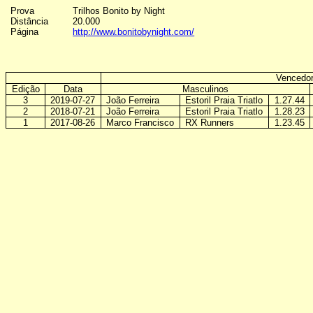
Prova
Trilhos Bonito by Night
Distância
20.000
Página
http://www.bonitobynight.com/
Vencedor
Edição
Data
Masculinos
3
2019-07-27
João Ferreira
Estoril Praia Triatlo
1.27.44
2
2018-07-21
João Ferreira
Estoril Praia Triatlo
1.28.23
1
2017-08-26
Marco Francisco
RX Runners
1.23.45