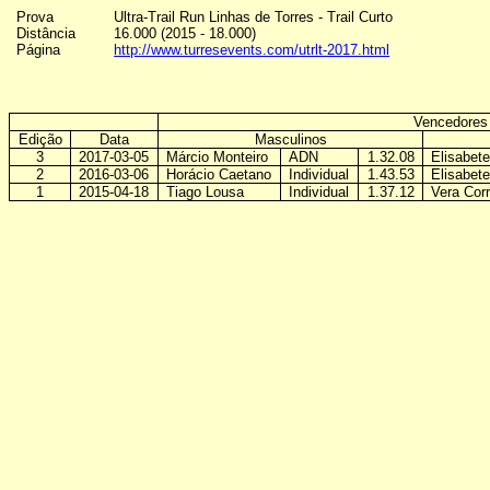
Prova
Ultra-Trail Run Linhas de Torres - Trail Curto
Distância
16.000 (2015 - 18.000)
Página
http://www.turresevents.com/utrlt-2017.html
Vencedores
Edição
Data
Masculinos
3
2017-03-05
Márcio Monteiro
ADN
1.32.08
Elisabet
2
2016-03-06
Horácio Caetano
Individual
1.43.53
Elisabet
1
2015-04-18
Tiago Lousa
Individual
1.37.12
Vera Corr