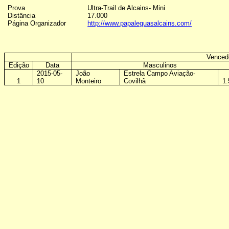
Prova
Ultra-Trail de Alcains- Mini
Distância
17.000
Página Organizador
http://www.papaleguasalcains.com/
Venced
Edição
Data
Masculinos
2015-05-
João
Estrela Campo Aviação-
1
10
Monteiro
Covilhã
1.