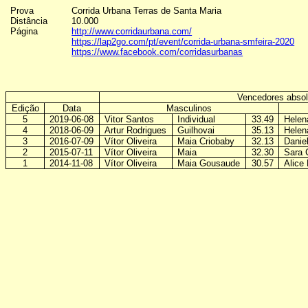
Prova
Corrida Urbana Terras de Santa Maria
Distância
10.000
Página
http://www.corridaurbana.com/
https://lap2go.com/pt/event/corrida-urbana-smfeira-2020
https://www.facebook.com/corridasurbanas
Vencedores absol
Edição
Data
Masculinos
5
2019-06-08
Vitor Santos
Individual
33.49
Helen
4
2018-06-09
Artur Rodrigues
Guilhovai
35.13
Helen
3
2016-07-09
Vítor Oliveira
Maia Criobaby
32.13
Danie
2
2015-07-11
Vítor Oliveira
Maia
32.30
Sara 
1
2014-11-08
Vítor Oliveira
Maia Gousaude
30.57
Alice