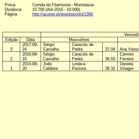
Prova
Corrida da Filarmonia
-
Montelavar
Distância
10.700 (Até 2016 - 10.000)
Página
http://acorrer.pt/eventos/info/1309
Vencedo
Edição
Data
Masculinos
2017-09-
Sérgio
Caracóis de
3
24
Carvalho
Pedra
37.04
Ana Vieira
2016-09-
Sérgio
Caracóis de
Carmen
2
18
Carvalho
Pedra
36.55
Ferreira
2015-09-
João
Linda-a-
Daniela
1
20
Caldeira
Pastora
38.32
Vinagre