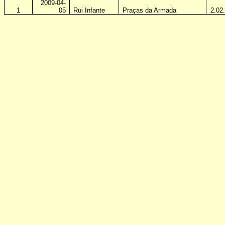
2009-04-
1
05
Rui Infante
Praças da Armada
2.02