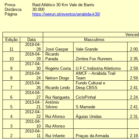
Prova
Raid Atlético 30 Km Vale de Barris
Distância
30.000
Página
https://werun.pt/eventos/arrabida-k30/
Venced
Edição
Data
Masculinos
2019-04-
11
28
José Gaspar
Vale Grande
2.00
2018-04-
Ricardo
10
29
Parada
Zimbra Fox Runners
2.35
2017-04-
9
30
Rogério Costa
U.F.C.Indústria Atletismo
2.59
2016-04-
AMCF – Arrábida Trail
8
24
Nelosn Diogo
Team
2.59
2015-04-
Fundo Cultural e
7
26
Ricardo Lindo
Desp.CBSS
2.41
2014-04-
6
27
Rui Narigueta
CicloPinhal
2.24
2013-04-
António
5
21
Silvino
S.Mamede
2.41
2012-04-
4
22
Rui Afonso
Águias Unidas
2.31
2011-04-
3
10
Rui Afonso
2010-04-
2
11
Rui Infante
Praças da Armada
2.19