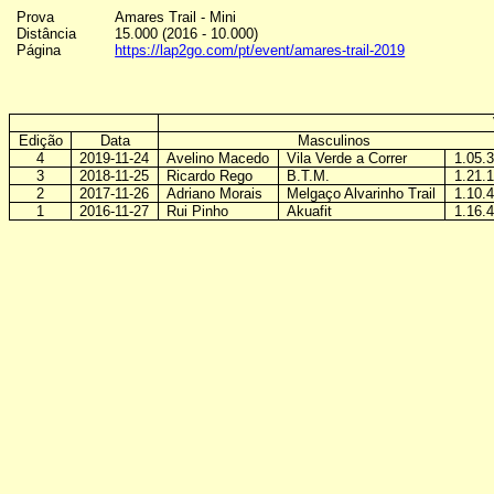
Prova
Amares Trail - Mini
Distância
15.000 (2016 - 10.000)
Página
https://lap2go.com/pt/event/amares-trail-2019
Edição
Data
Masculinos
4
2019-11-24
Avelino Macedo
Vila Verde a Correr
1.05.
3
2018-11-25
Ricardo Rego
B.T.M.
1.21.
2
2017-11-26
Adriano Morais
Melgaço Alvarinho Trail
1.10.
1
2016-11-27
Rui Pinho
Akuafit
1.16.