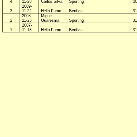
4
11-28
Carlos Silva
Sporting
30
2009-
3
11-22
Hélio Fumo
Benfica
31
2008-
Miguel
2
11-23
Quaresma
Sporting
31
2007-
1
11-18
Hélio Fumo
Benfica
31