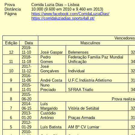
Prova
Corrida Luzia Dias – Lisboa
Distância
10.000 (9.600 em 2010 e 9.460 em 2013)
Página
https://www.facebook.com/CorridaLuziaDias/
https://corridaluziadias.sports4all.pt/
Vencedores
Edição
Data
Masculinos
2019-
12
11-10
José Gaspar
Belenenses
32
2018-
Pedro
Federação
Familia
Paz Mundial
11
11-18
Gomes
Unificação
34
2017-
José
10
11-12
Gonçalves
Individual
32
2016-
9
11-06
André Costa
U.F.C.Indústria Atletismo
31
2015-
Nuno
8
11-01
Preciado
SFRAA Triatlo
34
2015-
8
06-20
Prova realiz
2014-
Luís
7
06-15
Margarido
Vitória de Setúbal
32
2013-
Custódio
6
01-20
António
Praças Armada
31
2012-
5
01-29
Luís Batista
AM Bº CV Lumiar
32
2010-